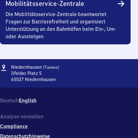
Mobilitätsservice-Zentrale
Die Mobilitätsservice-Zentrale beantwortet
Fragen zur Barrierefreiheit und organisiert
Unterstützung an den Bahnhöfen beim Ein-, Um-
oder Aussteigen
Adresse
Niedernhausen
Niedernhausen
(Taunus)
(Taunus)
Ilfelder Platz 5
65527
Niedernhausen
Niedernhausen
(Taunus),
Ilfelder
Deutsch
English
Platz
5,
6
Analyse verwalten
5
Compliance
5
2
Datenschutzhinweise