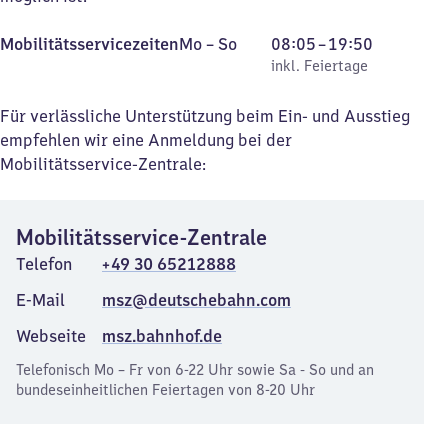
Montag
,
Von
Mobilitätsservicezeiten
Mo
–
So
08:05
–
19:50
bis
inkl. Feiertage
8
inkl. Feiertage
Sonntag
Uhr
5
Für verlässliche Unterstützung beim Ein- und Ausstieg
bis
empfehlen wir eine Anmeldung bei der
19
Mobilitätsservice-Zentrale:
Uhr
50
Mobilitätsservice-Zentrale
Telefon
+49 30 65212888
E-Mail
msz@deutschebahn.com
Webseite
msz.bahnhof.de
Telefonisch Mo – Fr von 6-22 Uhr sowie Sa - So und an
bundeseinheitlichen Feiertagen von 8-20 Uhr