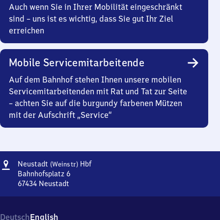
Auch wenn Sie in Ihrer Mobilität eingeschränkt
sind – uns ist es wichtig, dass Sie gut Ihr Ziel
erreichen
Mobile Servicemitarbeitende
Auf dem Bahnhof stehen Ihnen unsere mobilen
Servicemitarbeitenden mit Rat und Tat zur Seite
– achten Sie auf die burgundy farbenen Mützen
mit der Aufschrift „Service“
Adresse
Neustadt
Neustadt
Hbf
(Weinstr)
(Weinstraße)
Bahnhofsplatz 6
Hauptbahnhof
67434
Neustadt
Neustadt
(Weinstraße)
Hauptbahnhof,
Deutsch
English