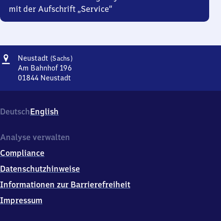
mit der Aufschrift „Service“
Adresse
Neustadt
Neustadt
(Sachs)
(Sachsen)
Am Bahnhof 196
01844
Neustadt
Neustadt
(Sachsen),
Am
Deutsch
English
Bahnhof
196,
0
Analyse verwalten
1
Compliance
8
4
Datenschutzhinweise
4
Informationen zur Barrierefreiheit
Neustadt
Impressum