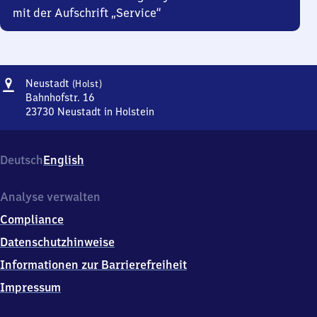
mit der Aufschrift „Service“
Adresse
Neustadt
Neustadt
(Holst)
(Holstein)
Bahnhofstr. 16
23730
Neustadt in Holstein
Neustadt
(Holstein),
Bahnhofstr.
Deutsch
English
16,
2
3
Analyse verwalten
7
Compliance
3
0
Datenschutzhinweise
Neustadt
Informationen zur Barrierefreiheit
in
Holstein
Impressum