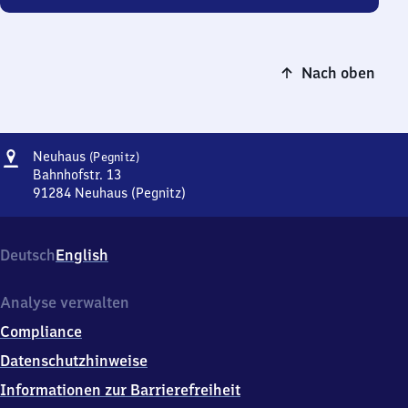
Nach oben
Adresse
Neuhaus
Neuhaus
(Pegnitz)
(Pegnitz)
Bahnhofstr. 13
91284
Neuhaus (Pegnitz)
Neuhaus
(Pegnitz),
Bahnhofstr.
Deutsch
English
13,
9
1
Analyse verwalten
2
Compliance
8
4
Datenschutzhinweise
Neuhaus
Informationen zur Barrierefreiheit
(Pegnitz)