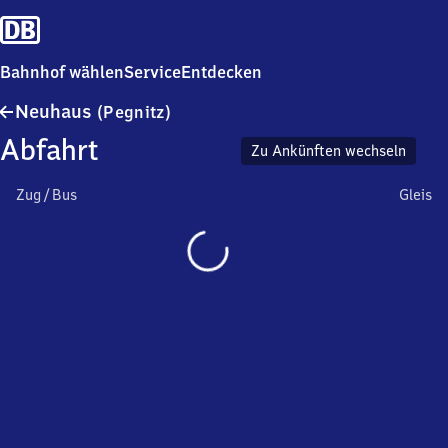
Bahnhof wählen
Service
Entdecken
Neuhaus
Neuhaus
(Pegnitz)
(Pegnitz)
Abfahrt
Zu Ankünften wechseln
Zug / Bus
Gleis
Wird
geladen…