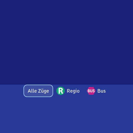
Alle Züge
Regio
Bus
Bei Fragen oder Feedback zu dieser Abfahrtstafel
wenden Sie sich gerne per E-Mail an