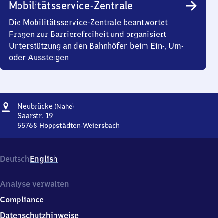
Mobilitätsservice-Zentrale
Die Mobilitätsservice-Zentrale beantwortet
Fragen zur Barrierefreiheit und organisiert
Unterstützung an den Bahnhöfen beim Ein-, Um-
oder Aussteigen
Adresse
Neubrücke
Neubrücke
(Nahe)
(Nahe)
Saarstr. 19
55768
Hoppstädten-Weiersbach
Neubrücke
(Nahe),
Saarstr.
Deutsch
English
19,
5
5
Analyse verwalten
7
Compliance
6
8
Datenschutzhinweise