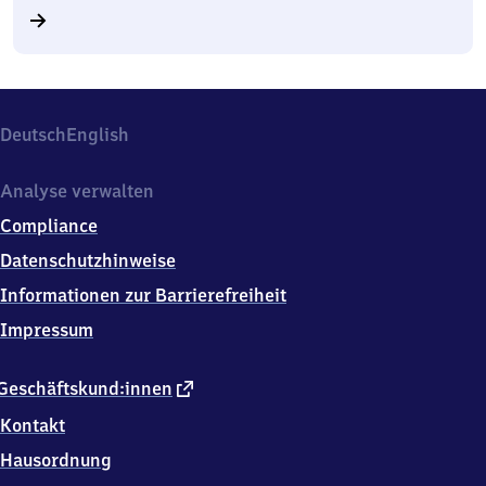
Deutsch
English
Analyse verwalten
Compliance
Datenschutzhinweise
Informationen zur Barrierefreiheit
Impressum
externer
Geschäftskund:innen
Link
Kontakt
Hausordnung