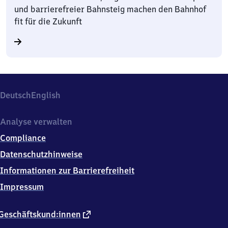
und barrierefreier Bahnsteig machen den Bahnhof
fit für die Zukunft
Deutsch
English
Analyse verwalten
Compliance
Datenschutzhinweise
Informationen zur Barrierefreiheit
Impressum
externer
Geschäftskund:innen
Link