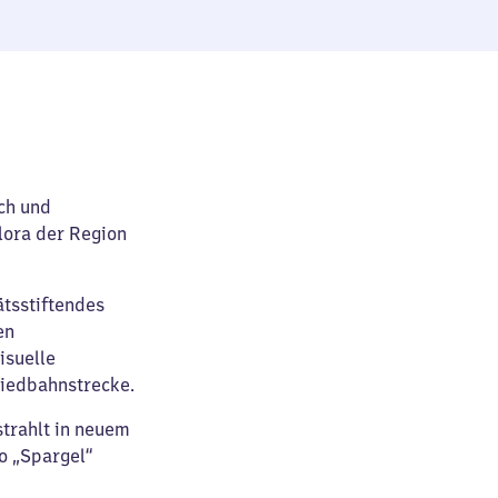
ch und
lora der Region
ätsstiftendes
en
isuelle
Riedbahnstrecke.
trahlt in neuem
o „Spargel“