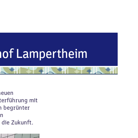
hof Lampertheim
neuen
terführung mit
n begrünter
in
 die Zukunft.