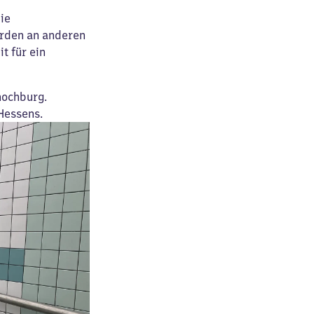
ie
rden an anderen
t für ein
hochburg.
Hessens.