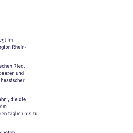
egt im
egion Rhein-
schen Ried,
dbeeren und
r hessischer
hn“, die die
eim
en täglich bis zu
-Knoten