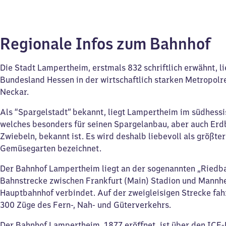
Regionale Infos zum Bahnhof
Die Stadt Lampertheim, erstmals 832 schriftlich erwähnt, li
Bundesland Hessen in der wirtschaftlich starken Metropolr
Neckar.
Als “Spargelstadt” bekannt, liegt Lampertheim im südhessi
welches besonders für seinen Spargelanbau, aber auch Er
Zwiebeln, bekannt ist. Es wird deshalb liebevoll als größte
Gemüsegarten bezeichnet.
Der Bahnhof Lampertheim liegt an der sogenannten „Riedba
Bahnstrecke zwischen Frankfurt (Main) Stadion und Mannh
Hauptbahnhof verbindet. Auf der zweigleisigen Strecke fahr
300 Züge des Fern-, Nah- und Güterverkehrs.
Der Bahnhof Lampertheim, 1877 eröffnet, ist über den ICE