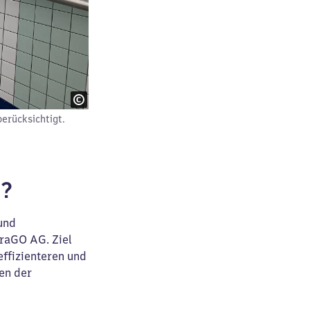
erücksichtigt.
f?
 und
raGO AG. Ziel
effizienteren und
en der