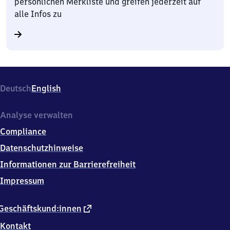
persönlichen Merkliste und greifen jederzeit auf
alle Infos zu
Deutsch
English
Analyse verwalten
Compliance
Datenschutzhinweise
Informationen zur Barrierefreiheit
Impressum
externer
Geschäftskund:innen
Link
Kontakt