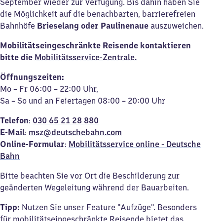
September wieder zur Verfügung. Bis dahin haben Sie
die Möglichkeit auf die benachbarten, barrierefreien
Bahnhöfe
Brieselang oder Paulinenaue
auszuweichen.
Mobilitätseingeschränkte Reisende kontaktieren
bitte die
M
obilitätsservice-Zentrale.
Öffnungszeiten:
Mo – Fr 06:00 – 22:00 Uhr,
Sa – So und an Feiertagen 08:00 – 20:00 Uhr
Telefon
:
030 65 21 28 88
0
E-Mail
:
msz@deutschebahn.com
Online-
Formular
:
Mobilitätsservice online - Deutsche
Bahn
Bitte beachten Sie vor Ort die Beschilderung zur
geänderten Wegeleitung während der Bauarbeiten.
Tipp:
Nutzen Sie unser Feature "Aufzüge". Besonders
für mobilitätseingeschränkte Reisende bietet das