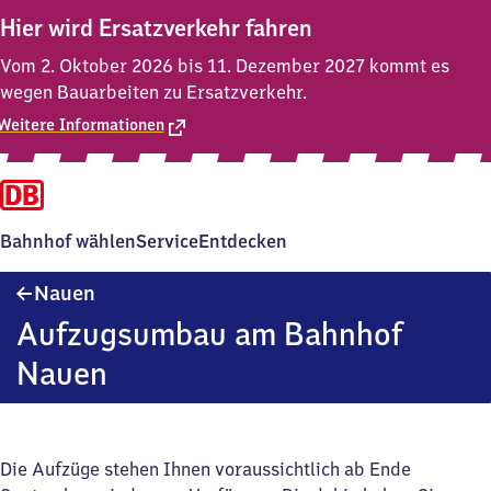
Hier wird Ersatzverkehr fahren
Vom 2. Oktober 2026 bis 11. Dezember 2027 kommt es
wegen Bauarbeiten zu Ersatzverkehr.
Weitere Informationen
Bahnhof wählen
Service
Entdecken
Nauen
Nauen
Aufzugsumbau am Bahnhof
Nauen
Die Aufzüge stehen Ihnen voraussichtlich ab Ende