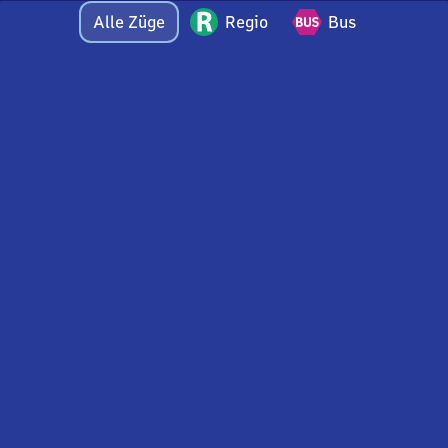
Alle Züge
Regio
Bus
Bei Fragen oder Feedback zu dieser Abfahrtstafel
wenden Sie sich gerne per E-Mail an
feedback@bahnhof.de
an unser Bahnhofsteam.
Nutzungsbedingungen Web-Bahnhofstafel