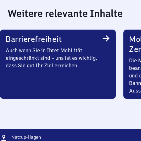
Weitere relevante Inhalte
Barrierefreiheit
Mob
Zen
Auch wenn Sie in Ihrer Mobilität
eingeschränkt sind – uns ist es wichtig,
Die 
dass Sie gut Ihr Ziel erreichen
bean
und 
Bahn
Auss
Adresse
Natrup-
Natrup-Hagen