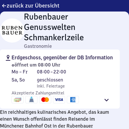
zurück zur Übersicht
Rubenbauer
Genusswelten
Schmankerlzeile
Gastronomie
Erdgeschoss, gegenüber der DB Information
öffnet um 08:00 Uhr
Montag
Von
Mo
–
Fr
08:00
–
22:00
bis
8
Samstag
,
Sa
,
So
geschlossen
Freitag
Uhr
und
inkl. Feiertage
inkl. Feiertage
bis
Sonntag
Akzeptierte Zahlungsmittel
22
Uhr
Ein reichhaltiges kulinarisches Angebot, das kaum
einen Wunsch offenlässt finden Reisende im
Münchener Bahnhof Ost in der Rubenbauer