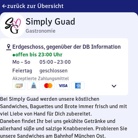
zurück zur Übersicht
Simply Guad
Gastronomie
Erdgeschoss, gegenüber der DB Information
offen bis 23:00 Uhr
Montag
Von
Mo
–
So
05:00
–
23:00
bis
5
Feiertag
Feiertag
geschlossen
Sonntag
Uhr
Akzeptierte Zahlungsmittel
bis
23
Uhr
Bei Simply Guad werden unsere köstlichen
Sandwiches, Baguettes und Brote immer frisch und mit
viel Liebe von Hand für Dich zubereitet.
Daneben findet Ihr bei uns gekühlte Getränke und
allerhand süße und salzige Knabbereien. Probieren Sie
unsere Sandwiches am Bahnhof München Ost.