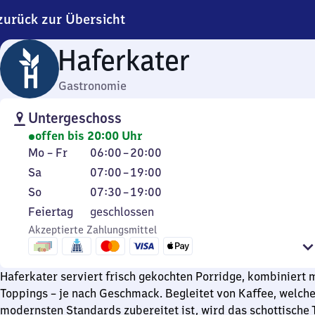
zurück zur Übersicht
Haferkater
Gastronomie
Untergeschoss
offen bis 20:00 Uhr
Montag
Von
Mo
–
Fr
06:00
–
20:00
bis
6
Samstag
Von
Sa
07:00
–
19:00
Freitag
Uhr
7
Sonntag
Von
So
07:30
–
19:00
bis
Uhr
7
Feiertag
Feiertag
geschlossen
20
bis
Uhr
Akzeptierte Zahlungsmittel
Uhr
19
30
Uhr
bis
19
Haferkater serviert frisch gekochten Porridge, kombiniert mi
Uhr
Toppings – je nach Geschmack. Begleitet von Kaffee, welch
modernsten Standards zubereitet ist, wird das schottische 