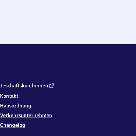
externer
Geschäftskund:innen
Link
Kontakt
Hausordnung
Verkehrsunternehmen
Changelog