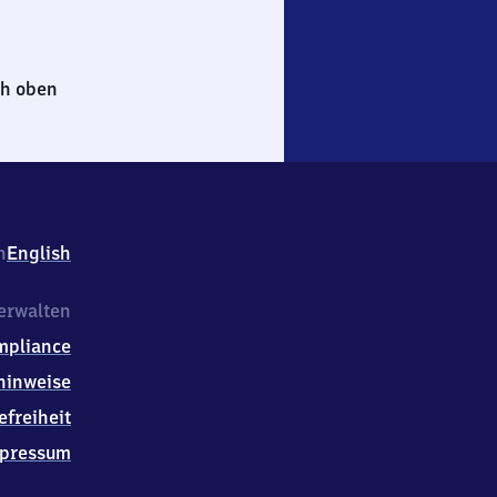
h oben
h
English
erwalten
mpliance
hinweise
efreiheit
pressum