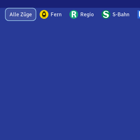
Alle Züge
Fern
Regio
S-Bahn
Bei Fragen oder Feedback zu dieser Ankunftstafel
wenden Sie sich gerne per E-Mail an
feedback@bahnhof.de
an unser Bahnhofsteam.
Nutzungsbedingungen Web-Bahnhofstafel