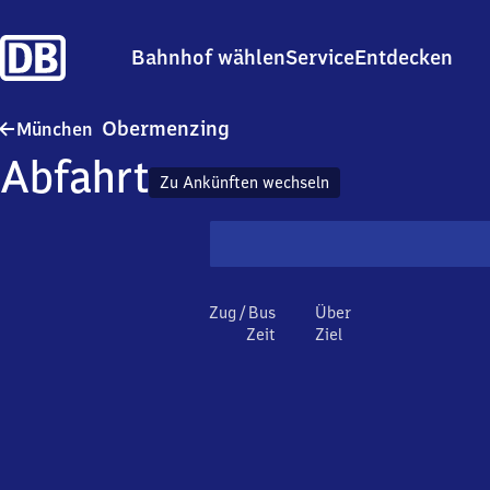
Bahnhof wählen
Service
Entdecken
München-Obermenzing
Obermenzing
München
Abfahrt
Zu Ankünften wechseln
Zug / Bus
Über
Zeit
Ziel