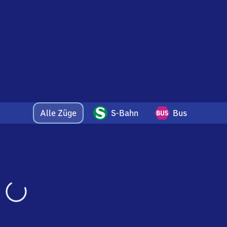
Alle Züge
S-Bahn
Bus
Wird
geladen…