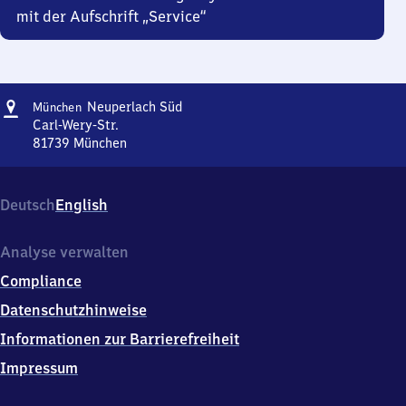
mit der Aufschrift „Service“
Adresse
München-
Neuperlach Süd
München
Neuperlach
Carl-Wery-Str.
Süd
81739
München
München-
Neuperlach
Süd,
Deutsch
English
Carl-
Wery-
Str.,
Analyse verwalten
8
Compliance
1
7
Datenschutzhinweise
3
Informationen zur Barrierefreiheit
9
München
Impressum