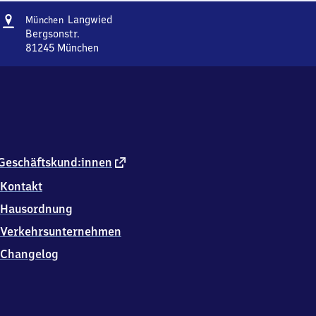
Adresse
München-
Langwied
München
Langwied
Bergsonstr.
81245
München
München-
Langwied,
Bergsonstr.,
8
1
2
4
5
externer
Geschäftskund:innen
München
Link
Kontakt
Hausordnung
Verkehrsunternehmen
Changelog