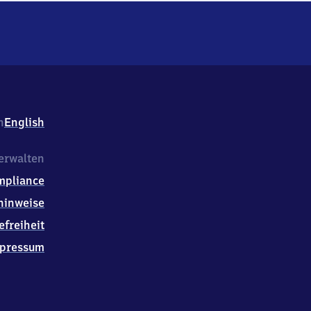
h
English
erwalten
mpliance
hinweise
efreiheit
pressum