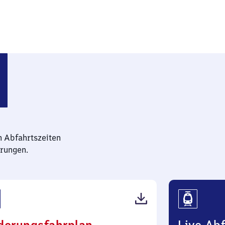
bahnhof
n Abfahrtszeiten
rungen.
(PDF,