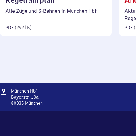
Regelfahrplan
Än
292
Alle Züge und S-Bahnen in München Hbf
Aktu
Kilobyte)
Rege
PDF
(
292 kB
)
PDF
(
Adresse
München
München Hbf
Hauptbahnhof
Bayerstr. 10a
80335
München
München
Hauptbahnhof,
Bayerstr.
10a,
8