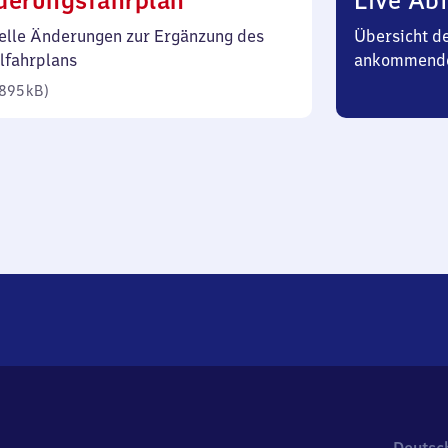
derungsfahrplan
Live Abf
895
elle Änderungen zur Ergänzung des
Übersicht d
Kilobyte)
lfahrplans
ankommende
895 kB
)