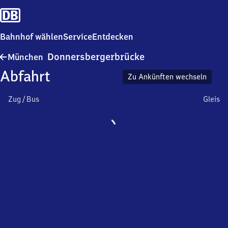
Bahnhof wählen
Service
Entdecken
München
Donnersbergerbrücke
München
Donnersbergerbrück
Abfahrt
Zu Ankünften wechseln
Zug / Bus
Gleis
Wird
geladen…