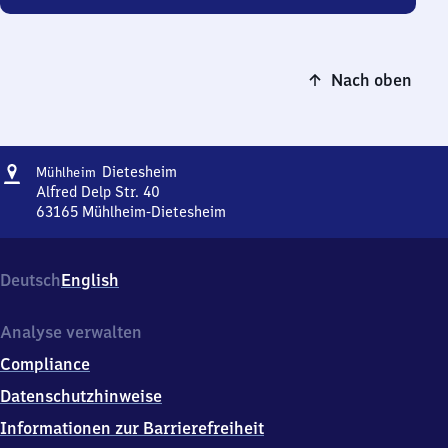
Nach oben
Adresse
Mühlheim-
Dietesheim
Mühlheim
Dietesheim
Alfred Delp Str. 40
63165
Mühlheim-Dietesheim
Mühlheim-
Dietesheim,
Alfred
Deutsch
English
Delp
Str.
40,
Analyse verwalten
6
Compliance
3
1
Datenschutzhinweise
6
Informationen zur Barrierefreiheit
5