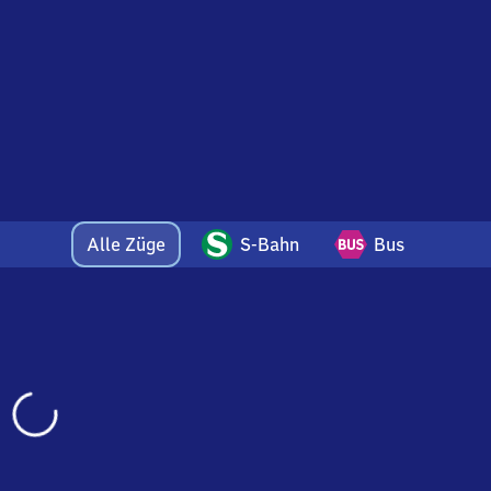
Alle Züge
S-Bahn
Bus
Wird
geladen…