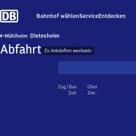
Bahnhof wählen
Service
Entdecken
Mühlheim-Dietesheim
Dietesheim
Mühlheim
Abfahrt
Zu Ankünften wechseln
Zug / Bus
Über
Zeit
Ziel