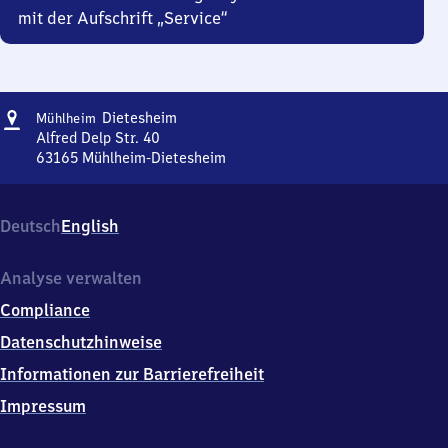
mit der Aufschrift „Service“
Adresse
Mühlheim-
Dietesheim
Mühlheim
Dietesheim
Alfred Delp Str. 40
63165
Mühlheim-Dietesheim
Mühlheim-
Dietesheim,
Alfred
Deutsch
English
Delp
Str.
40,
Analyse verwalten
6
Compliance
3
1
Datenschutzhinweise
6
Informationen zur Barrierefreiheit
5
Mühlheim-
Impressum
Dietesheim