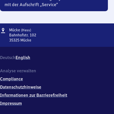
mit der Aufschrift „Service“
Adresse
Mücke
Mücke
(Hess)
(Hessen)
Bahnhofstr. 102
35325
Mücke
Mücke
(Hessen),
Bahnhofstr.
Deutsch
English
102,
3
5
Analyse verwalten
3
Compliance
2
5
Datenschutzhinweise
Mücke
Informationen zur Barrierefreiheit
Impressum