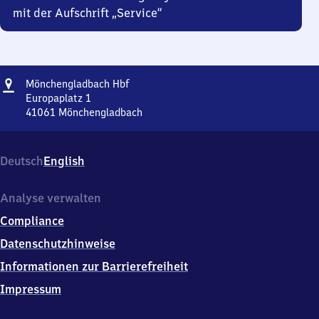
mit der Aufschrift „Service“
Adresse
Mönchengladbach
Mönchengladbach Hbf
Hauptbahnhof
Europaplatz 1
41061
Mönchengladbach
Mönchengladbach
Hauptbahnhof,
Europaplatz
Deutsch
English
1,
4
1
Analyse verwalten
0
Compliance
6
1
Datenschutzhinweise
Mönchengladbach
Informationen zur Barrierefreiheit
Impressum