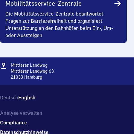
Mobilitätsservice-Zentrale
Die Mobilitätsservice-Zentrale beantwortet
Fragen zur Barrierefreiheit und organisiert
Unterstützung an den Bahnhöfen beim Ein-, Um-
oder Aussteigen
Adresse
Mittlerer
Mittlerer Landweg
Landweg
Mittlerer Landweg 63
21033
Hamburg
Mittlerer
Landweg,
Mittlerer
Deutsch
English
Landweg
63,
2
Analyse verwalten
1
Compliance
0
3
Datenschutzhinweise