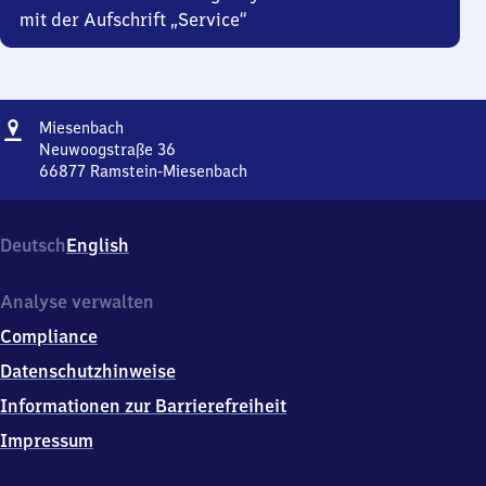
mit der Aufschrift „Service“
Adresse
Miesenbach
Miesenbach
Neuwoogstraße 36
66877
Ramstein-Miesenbach
Miesenbach,
Neuwoogstraße
36,
Deutsch
English
6
6
8
Analyse verwalten
7
Compliance
7
Ramstein-
Datenschutzhinweise
Miesenbach
Informationen zur Barrierefreiheit
Impressum