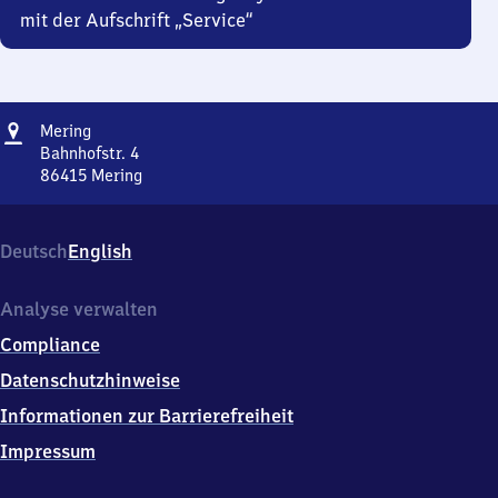
mit der Aufschrift „Service“
Adresse
Mering
Mering
Bahnhofstr. 4
86415
Mering
Mering,
Bahnhofstr.
4,
Deutsch
English
8
6
4
Analyse verwalten
1
Compliance
5
Mering
Datenschutzhinweise
Informationen zur Barrierefreiheit
Impressum