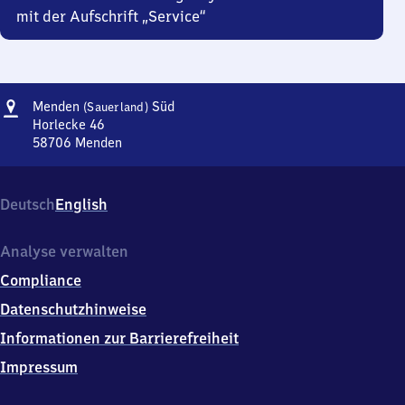
mit der Aufschrift „Service“
Adresse
Menden
Menden
Süd
(Sauerland)
(Sauerland)
Horlecke 46
Süd
58706
Menden
Menden
(Sauerland)
Süd,
Deutsch
English
Horlecke
46,
5
Analyse verwalten
8
Compliance
7
0
Datenschutzhinweise
6
Informationen zur Barrierefreiheit
Menden
Impressum