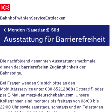
Bahnhof wählen
Service
Entdecken
Menden
Menden
Süd
(Sauerland)
(Sauerland)
Ausstattung für Barrierefreiheit
Süd
Die nachfolgend genannten Ausstattungsmerkmale
dienen der
barrierefreien Zugänglichkeit
der
Bahnsteige.
Bei Fragen wenden Sie sich bitte an den
Mobilitätsservice unter
030 65212888
(Ortstarif) oder
per E-Mail an
msz@deutschebahn.com
. Unsere
Kolleg:innen sind montags bis freitags von 06:00 bis
22:00 Uhr sowie samstags, sonntags und an Feiertagen