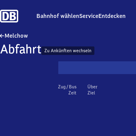
Bahnhof wählen
Service
Entdecken
Melchow
Melchow
Abfahrt
Zu Ankünften wechseln
Zug / Bus
Über
Zeit
Ziel