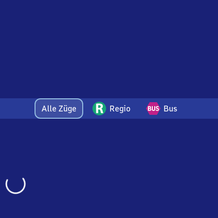
Alle Züge
Regio
Bus
Wird
geladen…