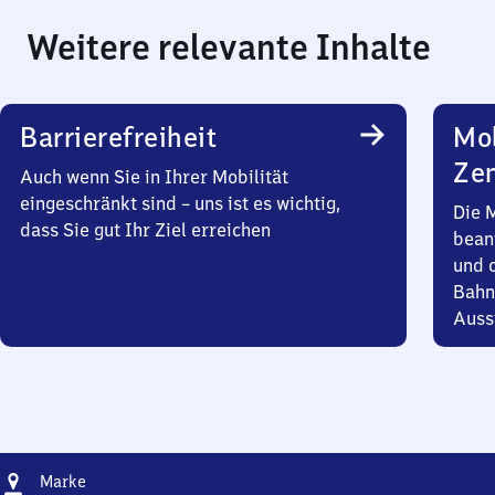
Weitere relevante Inhalte
Barrierefreiheit
Mob
Zen
Auch wenn Sie in Ihrer Mobilität
eingeschränkt sind – uns ist es wichtig,
Die 
dass Sie gut Ihr Ziel erreichen
bean
und 
Bahn
Auss
Adresse
Marke
Marke