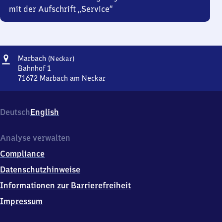
mit der Aufschrift „Service“
Adresse
Marbach
Marbach
(Neckar)
(Neckar)
Bahnhof 1
71672
Marbach am Neckar
Marbach
(Neckar),
Bahnhof
Deutsch
English
1,
7
1
Analyse verwalten
6
Compliance
7
2
Datenschutzhinweise
Marbach
Informationen zur Barrierefreiheit
am
Neckar
Impressum