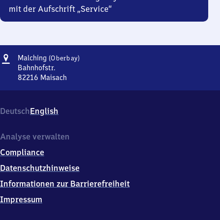
mit der Aufschrift „Service“
Adresse
Malching
Malching
(Oberbay)
(Oberbayern)
Bahnhofstr.
82216
Maisach
Malching
(Oberbayern),
Bahnhofstr.,
Deutsch
English
8
2
2
Analyse verwalten
1
Compliance
6
Maisach
Datenschutzhinweise
Informationen zur Barrierefreiheit
Impressum