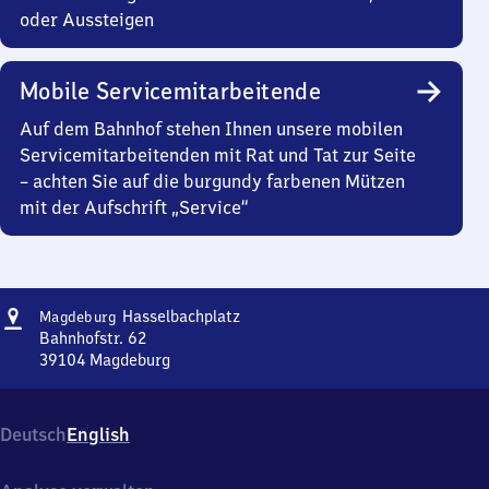
oder Aussteigen
Mobile Servicemitarbeitende
Auf dem Bahnhof stehen Ihnen unsere mobilen
Servicemitarbeitenden mit Rat und Tat zur Seite
– achten Sie auf die burgundy farbenen Mützen
mit der Aufschrift „Service“
Adresse
Magdeburg-
Hasselbachplatz
Magdeburg
Hasselbachplatz
Bahnhofstr. 62
39104
Magdeburg
Magdeburg-
Hasselbachplatz,
Bahnhofstr.
Deutsch
English
62,
3