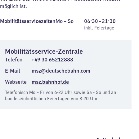
möglich ist.
Montag
,
Von
Mobilitätsservicezeiten
Mo
–
So
06:30
–
21:30
bis
inkl. Feiertage
6
inkl. Feiertage
Sonntag
Uhr
30
Mobilitätsservice-Zentrale
bis
21
Telefon
+49 30 65212888
Uhr
E-Mail
msz@deutschebahn.com
30
Webseite
msz.bahnhof.de
Telefonisch Mo – Fr von 6-22 Uhr sowie Sa - So und an
bundeseinheitlichen Feiertagen von 8-20 Uhr