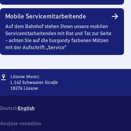
Mobile Servicemitarbeitende
Auf dem Bahnhof stehen Ihnen unsere mobilen
Servicemitarbeitenden mit Rat und Tat zur Seite
– achten Sie auf die burgundy farbenen Mützen
mit der Aufschrift „Service“
Adresse
Lüssow
Lüssow
(Meckl)
(Mecklenburg)
L 142 Schwaaner Straße
18276
Lüssow
Lüssow
(Mecklenburg),
L
Deutsch
English
142
Schwaaner
Straße,
Analyse verwalten
1