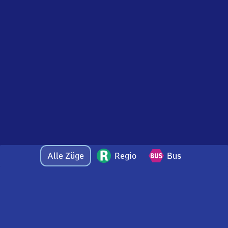
Alle Züge
Regio
Bus
Bei Fragen oder Feedback zu dieser Abfahrtstafel
wenden Sie sich gerne per E-Mail an