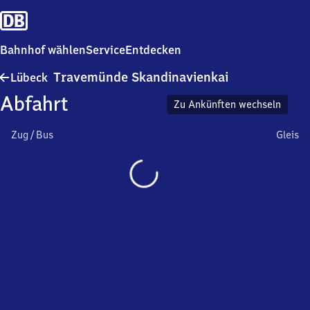
Bahnhof wählen
Service
Entdecken
Lübeck-
Travemünde Skandinavienkai
Lübeck
Travemünde
Abfahrt
Skandinavienk
Zu Ankünften wechseln
Zug / Bus
Gleis
Wird
geladen…