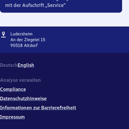
mit der Aufschrift „Service“
Adresse
Ludersheim
Ludersheim
An der Ziegelei 15
90518
Altdorf
Ludersheim,
An
der
Deutsch
English
Ziegelei
15,
9
Analyse verwalten
0
Compliance
5
1
Datenschutzhinweise
8
Informationen zur Barrierefreiheit
Altdorf
Impressum