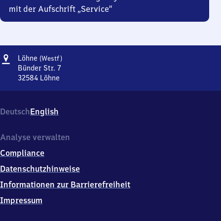
mit der Aufschrift „Service“
Adresse
Löhne
Löhne
(Westf)
(Westfalen)
Bünder Str. 7
32584
Löhne
Löhne
(Westfalen),
Bünder
Deutsch
English
Str.
7,
3
Analyse verwalten
2
Compliance
5
8
Datenschutzhinweise
4
Informationen zur Barrierefreiheit
Löhne
Impressum