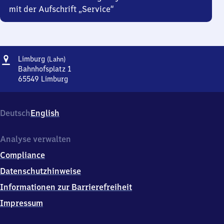
mit der Aufschrift „Service“
Adresse
Limburg
Limburg
(Lahn)
(Lahn)
Bahnhofsplatz 1
65549
Limburg
Limburg
(Lahn),
Bahnhofsplatz
Deutsch
English
1,
6
5
Analyse verwalten
5
Compliance
4
9
Datenschutzhinweise
Limburg
Informationen zur Barrierefreiheit
Impressum