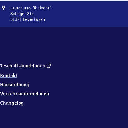
Adresse
Leverkusen-
Rheindorf
Leverkusen
Rheindorf
Solinger Str.
51371
Leverkusen
Leverkusen-
Rheindorf,
Solinger
Str.,
5
1
3
7
externer
Geschäftskund:innen
1
Link
Kontakt
Leverkusen
Hausordnung
Verkehrsunternehmen
Changelog