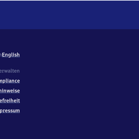
h
English
erwalten
mpliance
hinweise
efreiheit
pressum