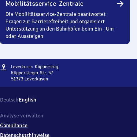
Mobilitätsservice-Zentrale
Die Mobilitätsservice-Zentrale beantwortet
Fragen zur Barrierefreiheit und organisiert
Unterstützung an den Bahnhöfen beim Ein-, Um-
oder Aussteigen
Adresse
Leverkusen-
Küppersteg
Leverkusen
Küppersteg
Küppersteger Str. 57
51373
Leverkusen
Leverkusen-
Küppersteg,
Küppersteger
Deutsch
English
Str.
57,
5
Analyse verwalten
1
Compliance
3
7
Datenschutzhinweise