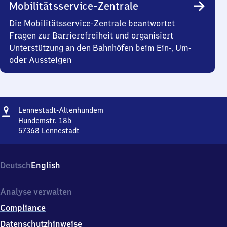
Mobilitätsservice-Zentrale
Die Mobilitätsservice-Zentrale beantwortet
Fragen zur Barrierefreiheit und organisiert
Unterstützung an den Bahnhöfen beim Ein-, Um-
oder Aussteigen
Adresse
Lennestadt-
Lennestadt-Altenhundem
Altenhundem
Hundemstr. 18b
57368
Lennestadt
Lennestadt-
Altenhundem,
Hundemstr.
Deutsch
English
18b,
5
7
Analyse verwalten
3
Compliance
6
8
Datenschutzhinweise