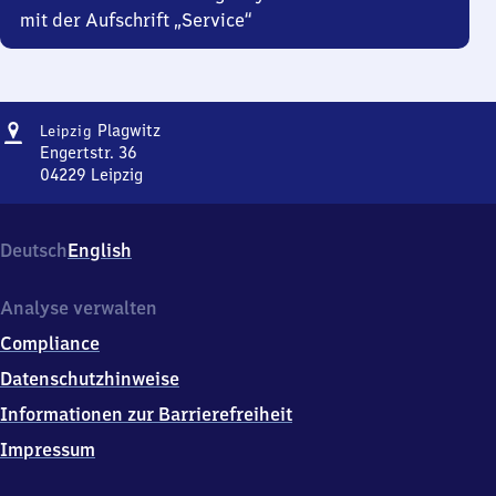
mit der Aufschrift „Service“
Adresse
Leipzig-
Plagwitz
Leipzig
Plagwitz
Engertstr. 36
04229
Leipzig
Leipzig-
Plagwitz,
Engertstr.
Deutsch
English
36,
0
4
Analyse verwalten
2
Compliance
2
9
Datenschutzhinweise
Leipzig
Informationen zur Barrierefreiheit
Impressum