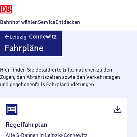
Bahnhof wählen
Service
Entdecken
Leipzig-
Connewitz
Leipzig
Connewitz
Fahrpläne
Hier finden Sie detaillierte Informationen zu den
Zügen, den Abfahrtszeiten sowie den Verkehrstagen
und gegebenenfalls Fahrplanänderungen.
(PDF,
Regelfahrplan
72
Alle S-Bahnen in Leipzig-Connewitz