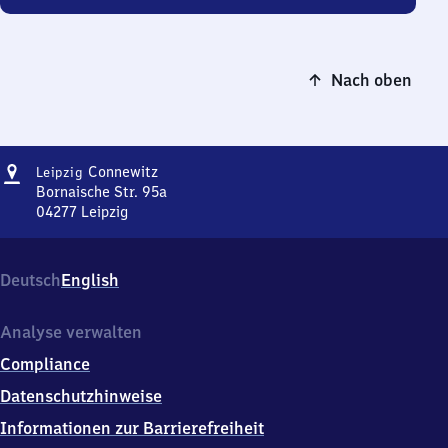
Nach oben
Adresse
Leipzig-
Connewitz
Leipzig
Connewitz
Bornaische Str. 95a
04277
Leipzig
Leipzig-
Connewitz,
Bornaische
Deutsch
English
Str.
95a,
0
Analyse verwalten
4
Compliance
2
7
Datenschutzhinweise
7
Informationen zur Barrierefreiheit
Leipzig