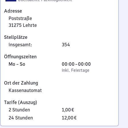
Adresse
Poststraße
31275
Lehrte
Poststraße,
Stellplätze
3
insgesamt
:
354
1
2
Öffnungszeiten
7
Montag
,
Von
Mo
–
So
00:00
–
00:00
5
bis
inkl. Feiertage
0
inkl. Feiertage
Lehrte
Sonntag
Uhr
Ort der Zahlung
bis
Kassenautomat
0
Uhr
Tarife (Auszug)
2 Stunden
1,00 €
24 Stunden
12,00 €