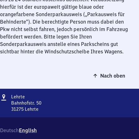
hierfür ist der europaweit gültige blaue oder
orangefarbene Sonderparkausweis („Parkausweis für
Behinderte“). Die berechtigte Person muss dabei den
Pkw nicht selbst fahren, jedoch persönlich im Fahrzeug
befördert werden. Bitte legen Sie Ihren
Sonderparkausweis anstelle eines Parkscheins gut
sichtbar hinter die Windschutzscheibe Ihres Wagens.
Nach oben
Adresse
Lehrte
Lehrte
Bahnhofstr. 50
31275
Lehrte
Lehrte,
Bahnhofstr.
50,
Deutsch
English
3