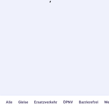
Wird
geladen…
Alle
Gleise
Ersatzverkehr
ÖPNV
Barrierefrei
We