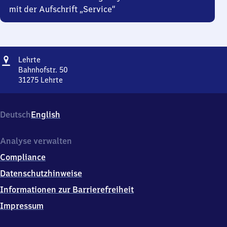
mit der Aufschrift „Service“
Adresse
Lehrte
Lehrte
Bahnhofstr. 50
31275
Lehrte
Lehrte,
Bahnhofstr.
50,
Deutsch
English
3
1
2
Analyse verwalten
7
Compliance
5
Lehrte
Datenschutzhinweise
Informationen zur Barrierefreiheit
Impressum