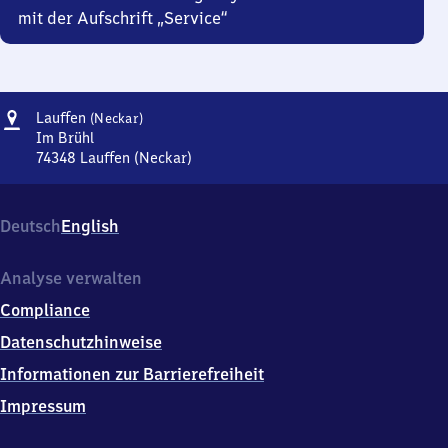
mit der Aufschrift „Service“
Adresse
Lauffen
Lauffen
(Neckar)
(Neckar)
Im Brühl
74348
Lauffen (Neckar)
Lauffen
(Neckar),
Im
Deutsch
English
Brühl,
7
4
Analyse verwalten
3
Compliance
4
8
Datenschutzhinweise
Lauffen
Informationen zur Barrierefreiheit
(Neckar)
Impressum